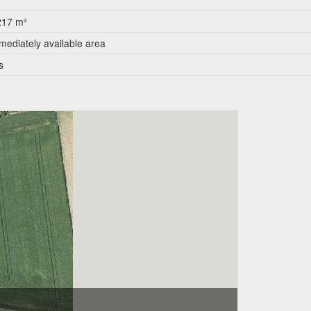
217 m²
mediately available area
s