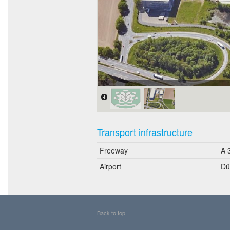
Bildnachweis: Geoportal Ruhr
Transport infrastructure
Freeway
A 
Airport
Dü
Back to top