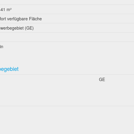
441 m²
fort verfügbare Fläche
werbegebiet (GE)
in
begebiet
GE