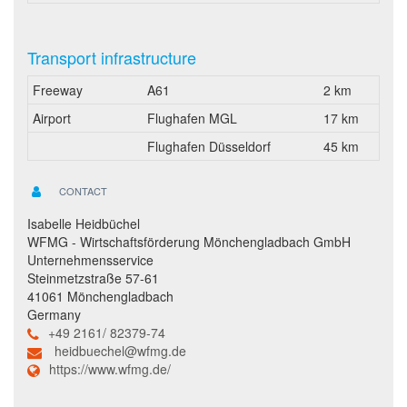
Transport infrastructure
Freeway
A61
2 km
Airport
Flughafen MGL
17 km
Flughafen Düsseldorf
45 km
CONTACT
Isabelle Heidbüchel
WFMG - Wirtschaftsförderung Mönchengladbach GmbH
Unternehmensservice
Steinmetzstraße 57-61
41061 Mönchengladbach
Germany
+49 2161/ 82379-74
heidbuechel@wfmg.de
https://www.wfmg.de/