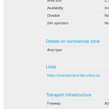
Area size
2,
Availability
Im
Divisible
No
24h operation
No
Details on commercial zone
Area type
Links
https://muensterland.blis-online.eu
Transport infrastructure
Freeway
A3