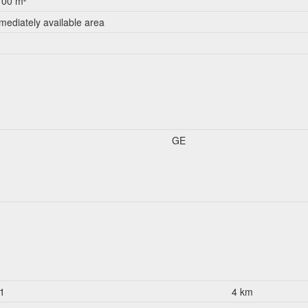
700 m²
mediately available area
GE
1
4 km