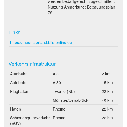
werden bedarfgerecht zugeschnitten.
Nutzung Anmerkung: Bebauungsplan
79
Links
https://muensterland.blis-online.eu
Verkehrsinfrastruktur
Autobahn
A 31
2 km
Autobahn
A 30
15 km
Flughafen
Twente (NL)
22 km
Münster/Osnabrück
40 km
Hafen
Rheine
22 km
Schienengüterverkehr
Rheine
22 km
(SGV)