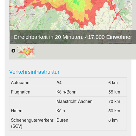
Erreichbarkeit in 20 Minuten: 417.000 Einwohner
Verkehrsinfrastruktur
Autobahn
A4
6 km
Flughafen
Köln-Bonn
55 km
Maastricht-Aachen
70 km
Hafen
Köln
50 km
Schienengüterverkehr
Düren
6 km
(SGV)