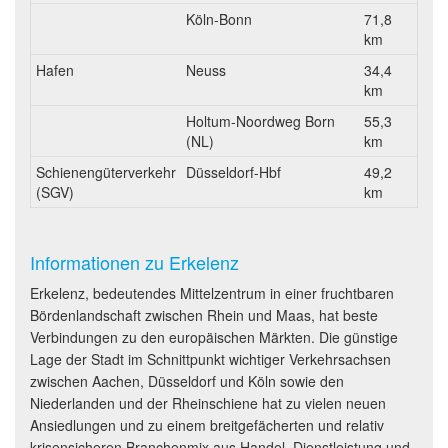
Köln-Bonn
71,8
km
Hafen
Neuss
34,4
km
Holtum-Noordweg Born
55,3
(NL)
km
Schienengüterverkehr
Düsseldorf-Hbf
49,2
(SGV)
km
Informationen zu Erkelenz
Erkelenz, bedeutendes Mittelzentrum in einer fruchtbaren
Bördenlandschaft zwischen Rhein und Maas, hat beste
Verbindungen zu den europäischen Märkten. Die günstige
Lage der Stadt im Schnittpunkt wichtiger Verkehrsachsen
zwischen Aachen, Düsseldorf und Köln sowie den
Niederlanden und der Rheinschiene hat zu vielen neuen
Ansiedlungen und zu einem breitgefächerten und relativ
krisensicheren Branchenmix aus Handel, Dienstleistung und