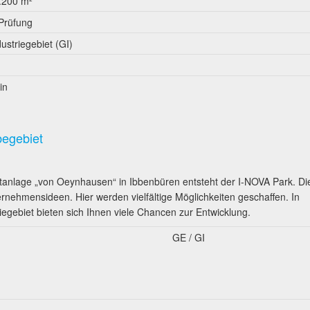
.200 m²
 Prüfung
dustriegebiet (GI)
in
begebiet
anlage „von Oeynhausen“ in Ibbenbüren entsteht der I-NOVA Park. Di
ternehmensideen. Hier werden vielfältige Möglichkeiten geschaffen. In
egebiet bieten sich Ihnen viele Chancen zur Entwicklung.
GE / GI