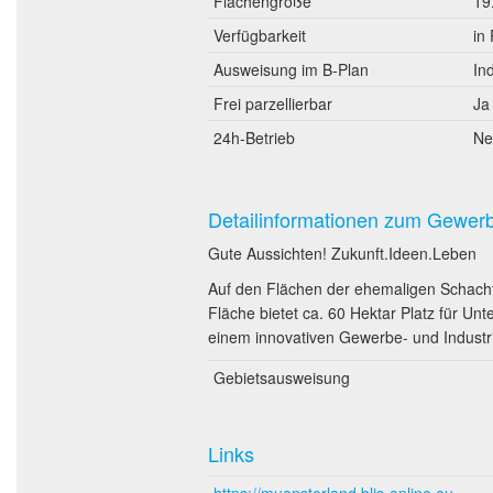
Flächengröße
19
Verfügbarkeit
in
Ausweisung im B-Plan
In
Frei parzellierbar
Ja
24h-Betrieb
Ne
Detailinformationen zum Gewer
Gute Aussichten! Zukunft.Ideen.Leben
Auf den Flächen der ehemaligen Schacht
Fläche bietet ca. 60 Hektar Platz für Un
einem innovativen Gewerbe- und Industri
Gebietsausweisung
Links
https://muensterland.blis-online.eu