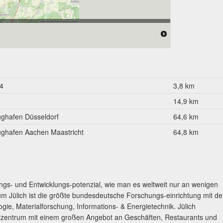
 176.000 Einwohner
4
3,8 km
14,9 km
ughafen Düsseldorf
64,6 km
ughafen Aachen Maastricht
64,8 km
ungs- und Entwicklungs-potenzial, wie man es weltweit nur an wenigen
m Jülich ist die größte bundesdeutsche Forschungs-einrichtung mit d
ie, Materialforschung, Informations- & Energietechnik. Jülich
telzentrum mit einem großen Angebot an Geschäften, Restaurants und