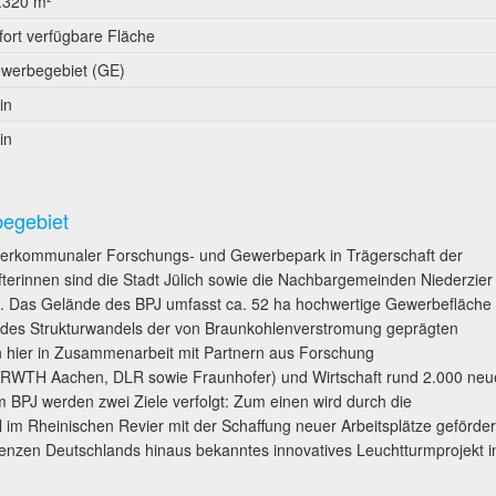
.320 m²
fort verfügbare Fläche
werbegebiet (GE)
in
in
begebiet
 interkommunaler Forschungs- und Gewerbepark in Trägerschaft der
terinnen sind die Stadt Jülich sowie die Nachbargemeinden Niederzier
ind. Das Gelände des BPJ umfasst ca. 52 ha hochwertige Gewerbefläche
e des Strukturwandels der von Braunkohlenverstromung geprägten
n hier in Zusammenarbeit mit Partnern aus Forschung
 RWTH Aachen, DLR sowie Fraunhofer) und Wirtschaft rund 2.000 neu
m BPJ werden zwei Ziele verfolgt: Zum einen wird durch die
im Rheinischen Revier mit der Schaffung neuer Arbeitsplätze geförder
renzen Deutschlands hinaus bekanntes innovatives Leuchtturmprojekt i