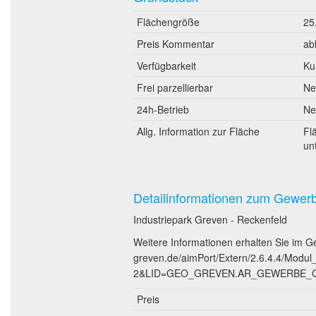
Flächengröße
25
Preis Kommentar
ab
Verfügbarkeit
Ku
Frei parzellierbar
Ne
24h-Betrieb
Ne
Allg. Information zur Fläche
Fl
un
Detailinformationen zum Gewer
Industriepark Greven - Reckenfeld
Weitere Informationen erhalten Sie im 
greven.de/aimPort/Extern/2.6.4.4/Mod
2&LID=GEO_GREVEN.AR_GEWERBE_GEB
Preis