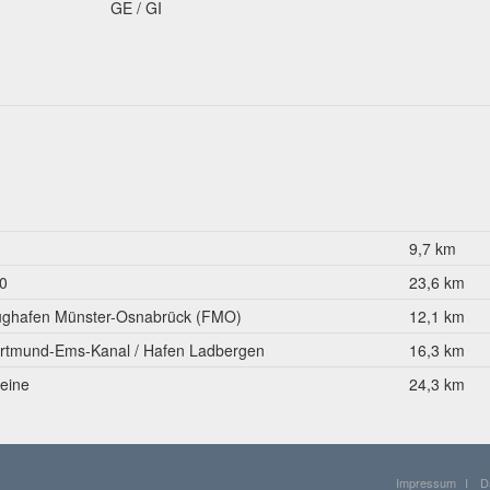
GE / GI
1
9,7 km
0
23,6 km
ughafen Münster-Osnabrück (FMO)
12,1 km
rtmund-Ems-Kanal / Hafen Ladbergen
16,3 km
eine
24,3 km
Impressum
I
D