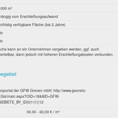
.000 m²
hängig vom Erschließungsaufwand
rzfristig verfügbare Fläche (bis 2 Jahre)
in
in
äche kann an ein Unternehmen vergeben werden, ggf. auch
terteilbar, dann jedoch mit höheren Erschließungskosten verbunden.
begebiet
Geoportal der GFW Greven mbH: http://www.geonetz-
ul_Gis/main.aspx?OID=18&AID=GFW-
IETE_BY_ID|0|11|1|12
30,00 - 60,00 € / m²