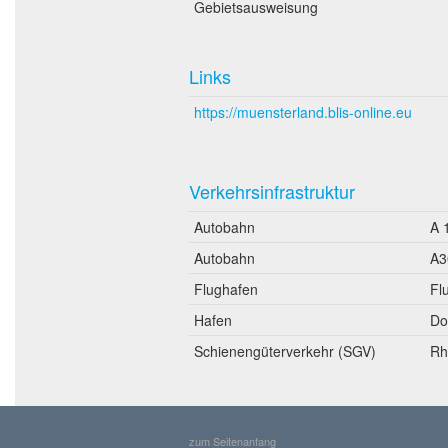
Gebietsausweisung
Links
https://muensterland.blis-online.eu
Verkehrsinfrastruktur
Autobahn
A 
Autobahn
A3
Flughafen
Fl
Hafen
Do
Schienengüterverkehr (SGV)
Rh
zum Seitenanfang