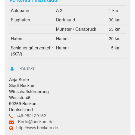
Autobahn
A 2
1 km
Flughafen
Dortmund
30 km
Münster / Osnabrück
55 km
Hafen
Hamm
20 km
Schienengüterverkehr
Hamm
15 km
(SGV)
KONTAKT
Anja Korte
Stadt Beckum
Wirtschaftsförderung
Weststr. 46
59269 Beckum
Deutschland
+49 252129162
Korte@beckum.de
http://www.beckum.de