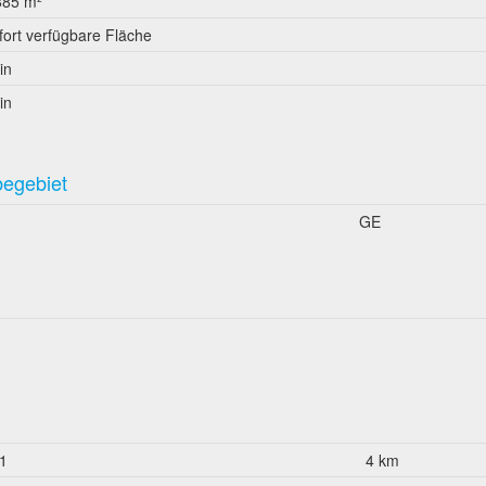
885 m²
fort verfügbare Fläche
in
in
begebiet
GE
1
4 km