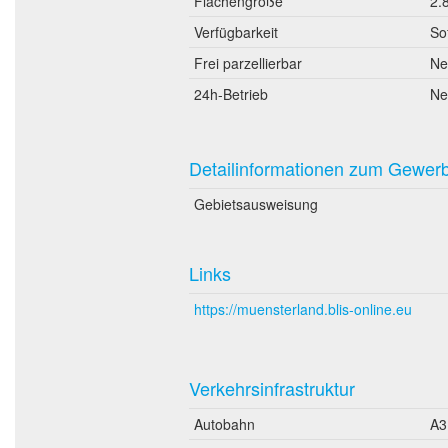
Flächengröße
2.
Verfügbarkeit
So
Frei parzellierbar
Ne
24h-Betrieb
Ne
Detailinformationen zum Gewer
Gebietsausweisung
Links
https://muensterland.blis-online.eu
Verkehrsinfrastruktur
Autobahn
A3