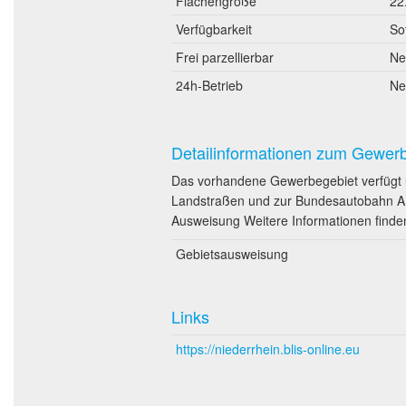
Flächengröße
22
Verfügbarkeit
So
Frei parzellierbar
Ne
24h-Betrieb
Ne
Detailinformationen zum Gewer
Das vorhandene Gewerbegebiet verfügt ü
Landstraßen und zur Bundesautobahn A 40
Ausweisung Weitere Informationen finde
Gebietsausweisung
Links
https://niederrhein.blis-online.eu