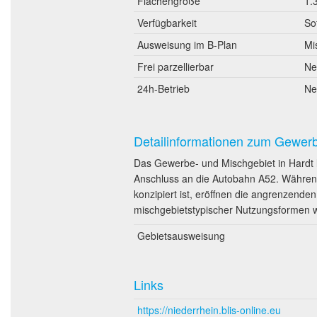
Flächengröße
1.
Verfügbarkeit
So
Ausweisung im B-Plan
Mi
Frei parzellierbar
Ne
24h-Betrieb
Ne
Detailinformationen zum Gewer
Das Gewerbe- und Mischgebiet in Hardt 
Anschluss an die Autobahn A52. Während
konzipiert ist, eröffnen die angrenzende
mischgebietstypischer Nutzungsformen 
Gebietsausweisung
Links
https://niederrhein.blis-online.eu