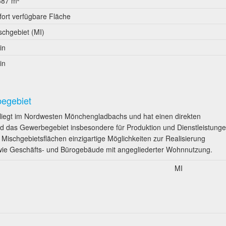
387 m²
fort verfügbare Fläche
schgebiet (MI)
in
in
begebiet
liegt im Nordwesten Mönchengladbachs und hat einen direkten
 das Gewerbegebiet insbesondere für Produktion und Dienstleistung
n Mischgebietsflächen einzigartige Möglichkeiten zur Realisierung
wie Geschäfts- und Bürogebäude mit angegliederter Wohnnutzung.
MI