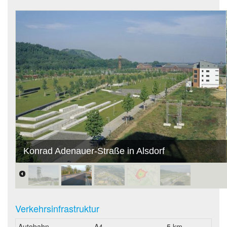
Konrad Adenauer-Straße in Alsdorf
Verkehrsinfrastruktur
Autobahn
A4
5 km