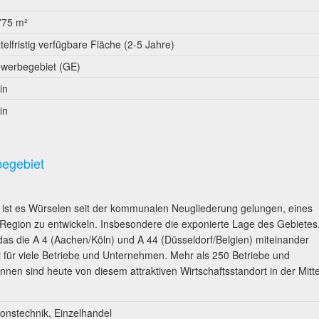
775 m²
ttelfristig verfügbare Fläche (2-5 Jahre)
werbegebiet (GE)
in
in
begebiet
ist es Würselen seit der kommunalen Neugliederung gelungen, eines
egion zu entwickeln. Insbesondere die exponierte Lage des Gebietes
as die A 4 (Aachen/Köln) und A 44 (Düsseldorf/Belgien) miteinander
eil für viele Betriebe und Unternehmen. Mehr als 250 Betriebe und
nen sind heute von diesem attraktiven Wirtschaftsstandort in der Mitt
ionstechnik, Einzelhandel