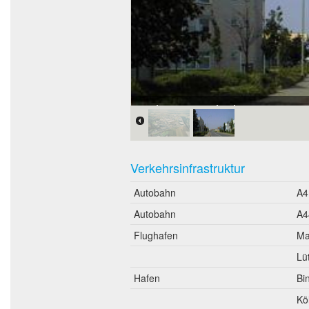
Schumann Arkaden
Verkehrsinfrastruktur
Autobahn
A4
Autobahn
A4
Flughafen
Ma
Lüt
Hafen
Bi
Kö