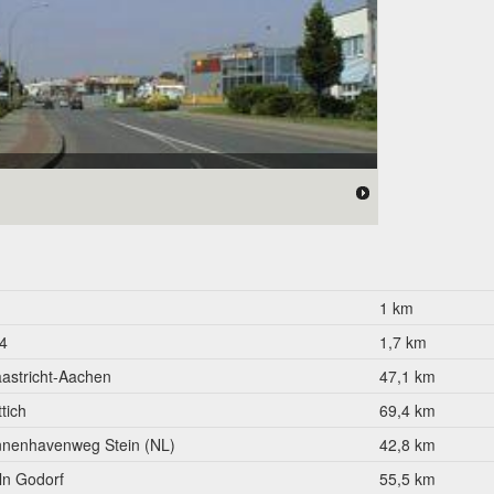
1 km
4
1,7 km
astricht-Aachen
47,1 km
tich
69,4 km
nnenhavenweg Stein (NL)
42,8 km
ln Godorf
55,5 km