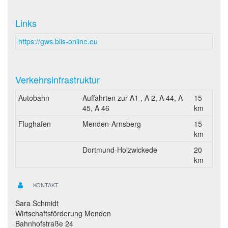
Links
https://gws.blis-online.eu
Verkehrsinfrastruktur
Autobahn
Auffahrten zur A1 , A 2, A 44, A
15
45, A 46
km
Flughafen
Menden-Arnsberg
15
km
Dortmund-Holzwickede
20
km
KONTAKT
Sara Schmidt
Wirtschaftsförderung Menden
Bahnhofstraße 24