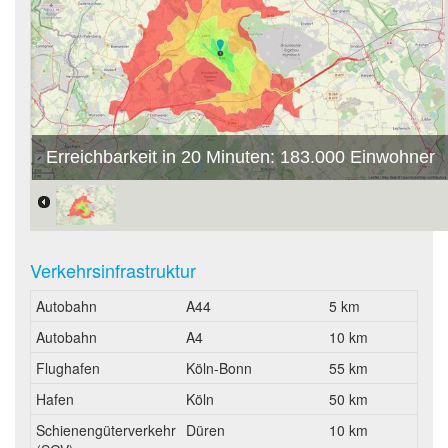
Erreichbarkeit in 20 Minuten: 183.000 Einwohner
Verkehrsinfrastruktur
Autobahn
A44
5 km
Autobahn
A4
10 km
Flughafen
Köln-Bonn
55 km
Hafen
Köln
50 km
Schienengüterverkehr
Düren
10 km