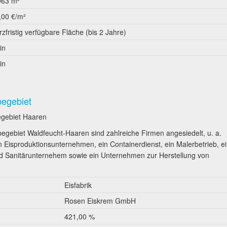
963 m²
,00 €/m²
rzfristig verfügbare Fläche (bis 2 Jahre)
in
in
begebiet
egebiet Haaren
egebiet Waldfeucht-Haaren sind zahlreiche Firmen angesiedelt, u. a.
n Eisproduktionsunternehmen, ein Containerdienst, ein Malerbetrieb, e
 Sanitärunternehem sowie ein Unternehmen zur Herstellung von
Eisfabrik
Rosen Eiskrem GmbH
421,00 %