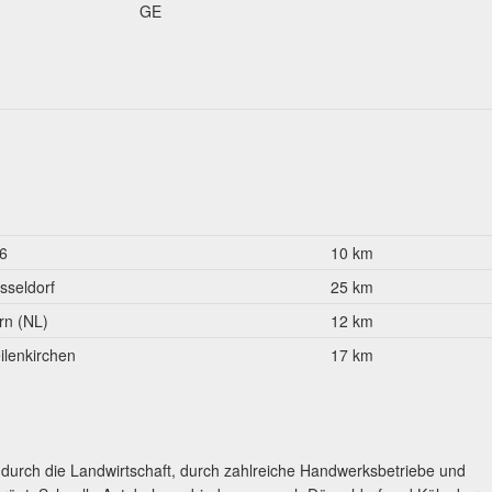
GE
6
10 km
sseldorf
25 km
rn (NL)
12 km
ilenkirchen
17 km
t durch die Landwirtschaft, durch zahlreiche Handwerksbetriebe und