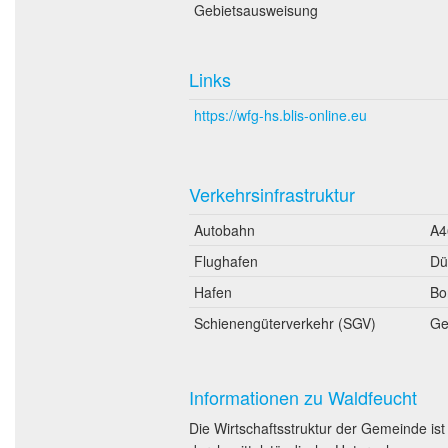
Gebietsausweisung
Links
https://wfg-hs.blis-online.eu
Verkehrsinfrastruktur
Autobahn
A4
Flughafen
Dü
Hafen
Bo
Schienengüterverkehr (SGV)
Ge
Informationen zu Waldfeucht
Die Wirtschaftsstruktur der Gemeinde is