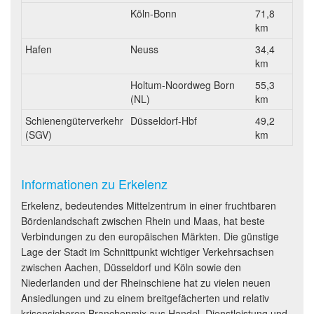
Köln-Bonn
71,8
km
Hafen
Neuss
34,4
km
Holtum-Noordweg Born
55,3
(NL)
km
Schienengüterverkehr
Düsseldorf-Hbf
49,2
(SGV)
km
Informationen zu Erkelenz
Erkelenz, bedeutendes Mittelzentrum in einer fruchtbaren
Bördenlandschaft zwischen Rhein und Maas, hat beste
Verbindungen zu den europäischen Märkten. Die günstige
Lage der Stadt im Schnittpunkt wichtiger Verkehrsachsen
zwischen Aachen, Düsseldorf und Köln sowie den
Niederlanden und der Rheinschiene hat zu vielen neuen
Ansiedlungen und zu einem breitgefächerten und relativ
krisensicheren Branchenmix aus Handel, Dienstleistung und