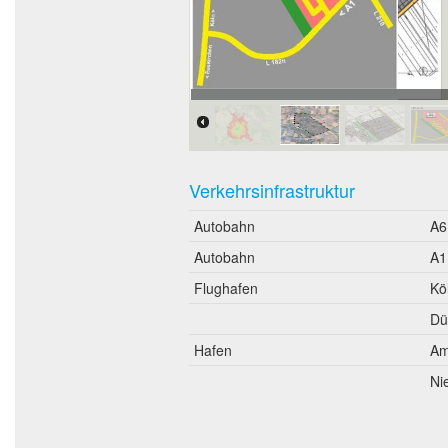
IPAS (Industrie- und Gewerbe
Verkehrsinfrastruktur
Autobahn
A6
Autobahn
A1
Flughafen
Kö
Dü
Hafen
Am
Ni