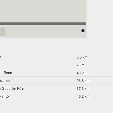
park "Am Silberberg"
1
5,5 km
7 km
ln-Bonn
43,2 km
sseldorf
96,8 km
 Godorfer Köln
37,3 km
ehl Köln
46,2 km