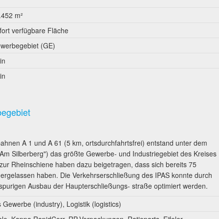
.452 m²
fort verfügbare Fläche
werbegebiet (GE)
in
in
begebiet
hnen A 1 und A 61 (5 km, ortsdurchfahrtsfrei) entstand unter dem
Am Silberberg") das größte Gewerbe- und Industriegebiet des Kreises
 zur Rheinschiene haben dazu beigetragen, dass sich bereits 75
edergelassen haben. Die Verkehrserschließung des IPAS konnte durch
ispurigen Ausbau der Haupterschließungs- straße optimiert werden.
Gewerbe (industry), Logistik (logistics)
le, Kappa RapidCorr, RP-Verpackungen, Ratioparts, Eifeler