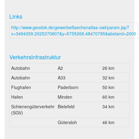
Links
http://www.geodok.de/gewerbeflaechenatlas-owl/param.jsp?
x=3494359.2025370807&y=5755268.48470785&abstand=2000
Verkehrsinfrastruktur
Autobahn
A2
26 km
Autobahn
A33
32 km
Flughafen
Paderborn
50 km
Hafen
Minden
60 km
Schienengüterverkehr
Bielefeld
34 km
(SGV)
Gütersloh
46 km