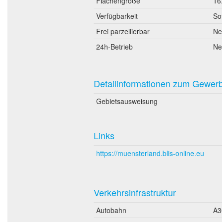
Flächengröße
16
Verfügbarkeit
So
Frei parzellierbar
Ne
24h-Betrieb
Ne
Detailinformationen zum Gewer
Gebietsausweisung
Links
https://muensterland.blis-online.eu
Verkehrsinfrastruktur
Autobahn
A3