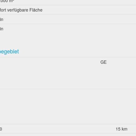
.000 m²
fort verfügbare Fläche
in
in
begebiet
GE
0
15 km