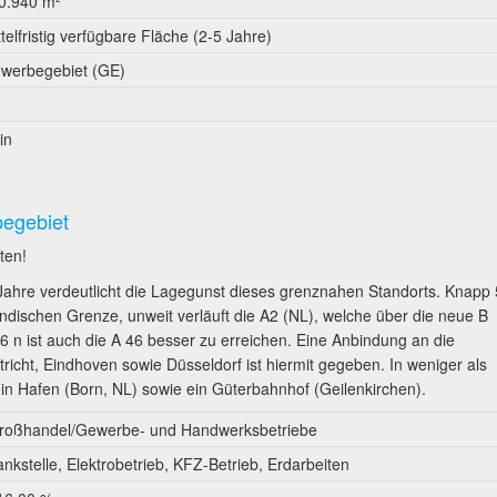
0.940 m²
ttelfristig verfügbare Fläche (2-5 Jahre)
werbegebiet (GE)
in
begebiet
ten!
Jahre verdeutlicht die Lagegunst dieses grenznahen Standorts. Knapp 
ändischen Grenze, unweit verläuft die A2 (NL), welche über die neue B
56 n ist auch die A 46 besser zu erreichen. Eine Anbindung an die
icht, Eindhoven sowie Düsseldorf ist hiermit gegeben. In weniger als
n Hafen (Born, NL) sowie ein Güterbahnhof (Geilenkirchen).
roßhandel/Gewerbe- und Handwerksbetriebe
ankstelle, Elektrobetrieb, KFZ-Betrieb, Erdarbeiten