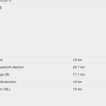
16,00 %
E
46
15 km
astricht-Aachen
29,7 km
ège (B)
77,1 km
ilenkirchen
10 km
rn (NL)
15 km