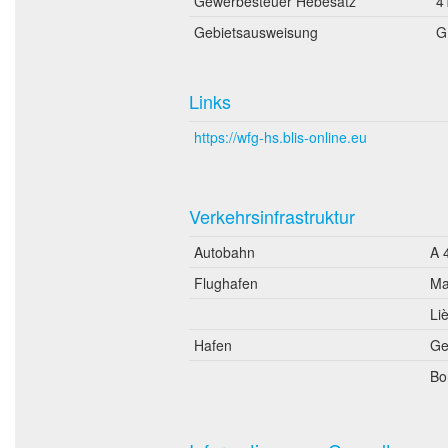
Gewerbesteuer Hebesatz
4
Gebietsausweisung
G
Links
https://wfg-hs.blis-online.eu
Verkehrsinfrastruktur
Autobahn
A 
Flughafen
Ma
Li
Hafen
Ge
Bo