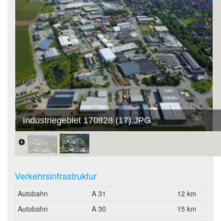
Industriegebiet 170828 (17).JPG
Verkehrsinfrastruktur
Autobahn
A 31
12 km
Autobahn
A 30
15 km