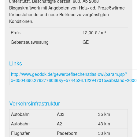
unterstützt. Beschäftigte derzeit: 600. Ab 2008
Biogaskraftwerk mit Angeboten von Heiz- od. Prozeßwärme
für bestehende und neue Betriebe zu vergünstigten
Konditionen.
Preis
12,00 € / m²
Gebietsausweisung
GE
Links
http://www.geodok.de/gewerbeflaechenatlas-owl/param.jsp?
x=3504890.2762776036&y=5744526.122947015&abstand=2000
Verkehrsinfrastruktur
Autobahn
A33
35 km
Autobahn
A2
43 km
Flughafen
Paderborn
53 km